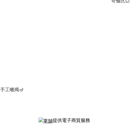
哥倫比亞
手工蠟燭🪔
提供電子商貿服務