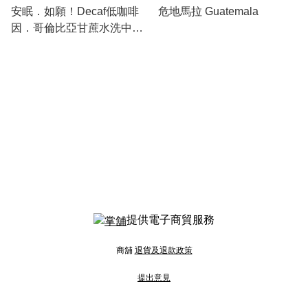
安眠．如願！Decaf低咖啡
危地馬拉 Guatemala
因．哥倫比亞甘蔗水洗中深
烘焙咖啡
提供電子商貿服務
商舖
退貨及退款政策
提出意見