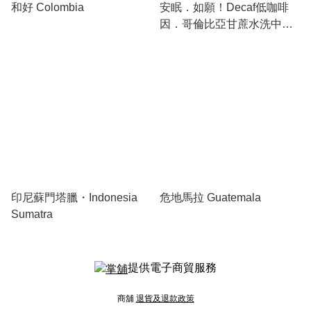
和好 Colombia
安眠．如願！Decaf低咖啡
因．哥倫比亞甘蔗水洗中深
烘焙咖啡
印尼蘇門塔臘・Indonesia
危地馬拉 Guatemala
Sumatra
提供電子商貿服務
商舖
退貨及退款政策