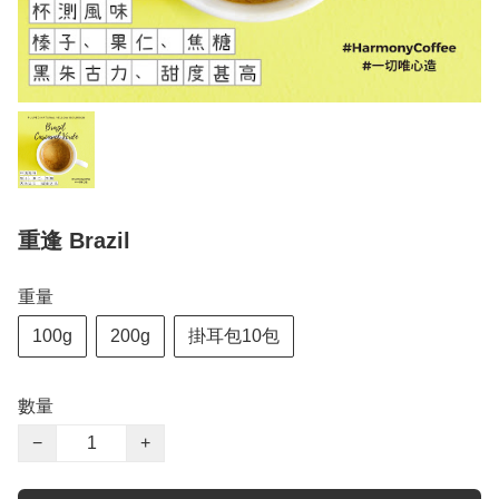
重逢 Brazil
重量
100g
200g
掛耳包10包
數量
−
+