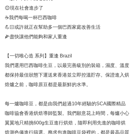
😊現在社會進步了

☕我們每喝一杯巴西咖啡

💪🏻或許就正在幫助多一個巴西家庭改善生活

🌽盡快讓他們能夠和家人重逢

【一切唯心造 系列】重逢 Brazil

我們選用巴西咖啡生豆，以最完善級別的裝箱，濕度、溫度
都保持最佳狀態下運送來香港並立即控溫貯存。保證進入烘
焙爐之前，咖啡原豆都是最新鮮的水準。

每一爐咖啡豆，都是由我們超過10年經驗的SCA國際精品
咖啡協會香港烘焙導師監製。我們願意花上時間，每爐小心
翼翼地只精挑600g生豆進行烘焙，隨即利用先進的咖啡烘
焙測色儀進行篩選。務求包進咖啡豆袋裡的，都是最高品質