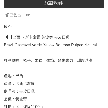
加至購物車
已售出： 66
簡介
−
🇧🇷 巴西 卡斯卡韋爾 黃波旁 去皮日曬

Brazil Cascavel Verde Yellow Bourbon Pulped Natural

杯測風味：榛子、果仁、焦糖、黑朱古力、甜度甚高

產地：巴西

產區：卡斯卡韋爾

處理法：去皮日曬

品種：黃波旁

種植高度：海拔1100m
