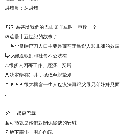
烘焙度：深烘焙

🇧🇷 為甚麼我們的巴西咖啡豆叫「重逢」？

🪖這是十五世紀的故事了

👨🏿‍🦰當時巴西人口主要是葡萄牙異鄉人和非洲的奴隸

🥷🏻經過戰亂和社會不公洗禮

⚓很多人因著工作、經濟、安居

🚢決定離鄉別井，拋低至親摯愛

👨‍👩‍👦‍👦很大機會一生人也沒法再跟父母兄弟姊妹見面

.

.

💃🏻一起森巴舞

🫂可能就是他們對關係從缺的安慰

🍍放下牽掛，開心的玩
