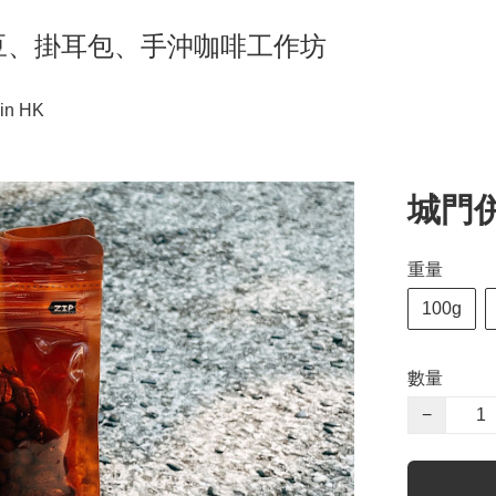
ng 咖啡豆、掛耳包、手沖咖啡工作坊
in HK
城門併配
重量
100g
數量
−