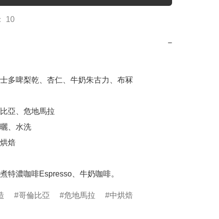
 10
−
士多啤梨乾、杏仁、牛奶朱古力、布冧

比亞、危地馬拉

曬、水洗

烘焙

煮特濃咖啡Espresso、牛奶咖啡。
造
哥倫比亞
危地馬拉
中烘焙