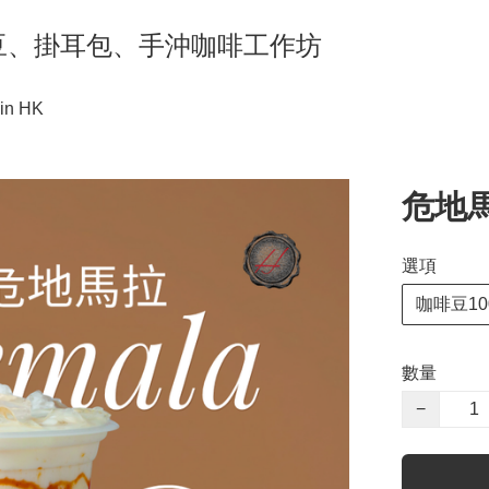
ng 咖啡豆、掛耳包、手沖咖啡工作坊
in HK
危地馬
選項
咖啡豆10
數量
−