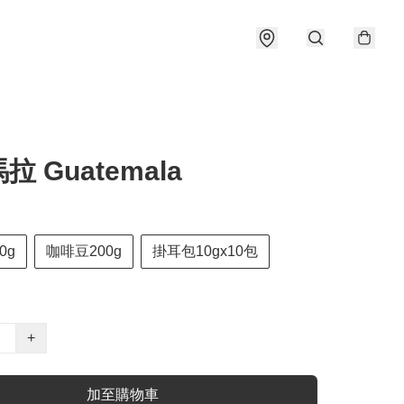
拉 Guatemala
0g
咖啡豆200g
掛耳包10gx10包
+
加至購物車