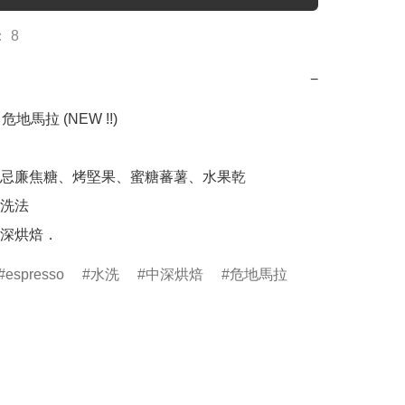
 8
−
 危地馬拉 (NEW !!)

忌廉焦糖、烤堅果、蜜糖蕃薯、水果乾

洗法

深烘焙．
espresso
水洗
中深烘焙
危地馬拉